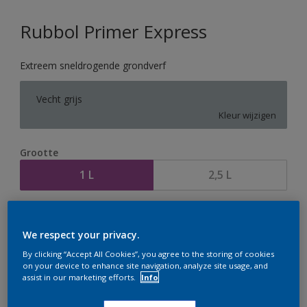
Rubbol Primer Express
Extreem sneldrogende grondverf
Vecht grijs
Kleur wijzigen
Grootte
1 L
2,5 L
Aantal
Verfcalculator
We respect your privacy.
Bereken
By clicking “Accept All Cookies”, you agree to the storing of cookies
on your device to enhance site navigation, analyze site usage, and
assist in our marketing efforts.
Info
Op dit moment is het niet mogelijk dit product online
te bestellen. Houd de website in de gaten, we werken