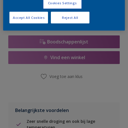
Cookies Settings
er hard aan om de voorraad aan te vullen.
Accept All Cookies
Reject All
Boodschappenlijst
Vind een winkel
Voeg toe aan klus
Belangrijkste voordelen
Zeer snelle droging en ook bij lage
temperaturen