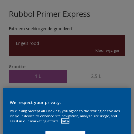
Rubbol Primer Express
Extreem sneldrogende grondverf
Engels rood
Kleur wijzigen
Grootte
1 L
2,5 L
Aantal
Verfcalculator
We respect your privacy.
Bereken
By clicking “Accept All Cookies”, you agree to the storing of cookies
on your device to enhance site navigation, analyze site usage, and
assist in our marketing efforts.
Info
Op dit moment is het niet mogelijk dit product online
te bestellen. Houd de website in de gaten, we werken