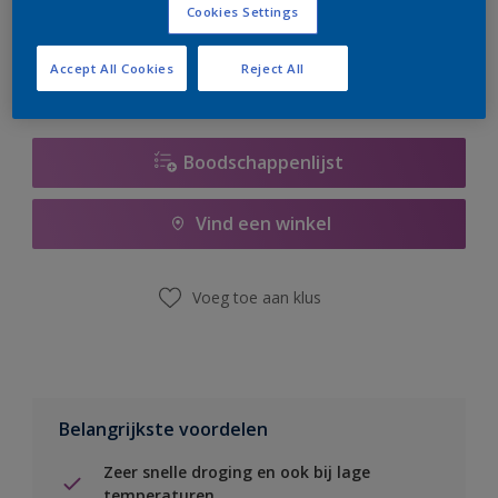
Cookies Settings
er hard aan om de voorraad aan te vullen.
Accept All Cookies
Reject All
Boodschappenlijst
Vind een winkel
Voeg toe aan klus
Belangrijkste voordelen
Zeer snelle droging en ook bij lage
temperaturen