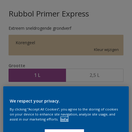
Rubbol Primer Express
Extreem sneldrogende grondverf
Korengeel
Kleur wijzigen
Grootte
1 L
2,5 L
Aantal
Verfcalculator
We respect your privacy.
Bereken
By clicking “Accept All Cookies”, you agree to the storing of cookies
on your device to enhance site navigation, analyze site usage, and
assist in our marketing efforts.
Info
Op dit moment is het niet mogelijk dit product online
te bestellen. Houd de website in de gaten, we werken