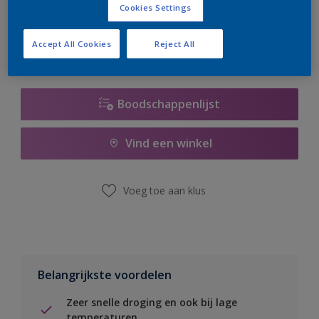
Cookies Settings
er hard aan om de voorraad aan te vullen.
Accept All Cookies
Reject All
Boodschappenlijst
Vind een winkel
Voeg toe aan klus
Belangrijkste voordelen
Zeer snelle droging en ook bij lage
temperaturen