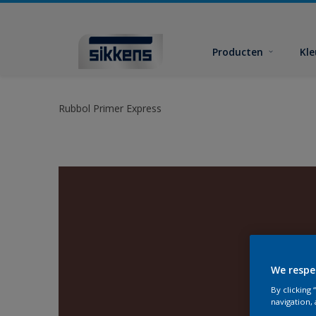
Producten
Kl
Rubbol Primer Express
We respe
By clicking
navigation, 