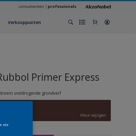
consumenten
professionals
Verkooppunten
Rubbol Primer Express
xtreem sneldrogende grondverf
Dodekop rood
Kleur wijzigen
e site
rootte