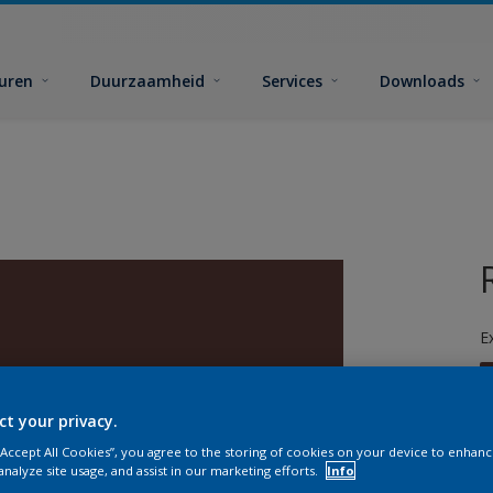
euren
Duurzaamheid
Services
Downloads
E
ct your privacy.
 “Accept All Cookies”, you agree to the storing of cookies on your device to enhanc
analyze site usage, and assist in our marketing efforts.
Info
G