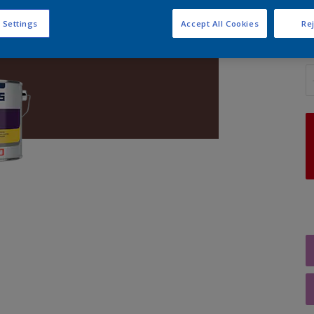
 Settings
Accept All Cookies
Rej
A