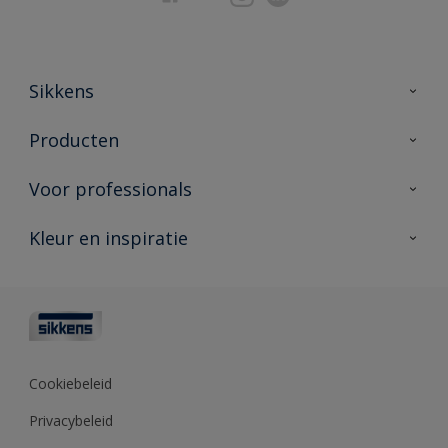
Sikkens
Over Sikkens
Producten
AkzoNobel
Producten voor binnen
Voor professionals
Duurzaamheid
Producten voor buiten
Veelgestelde vragen
Advies & service
Kleur en inspiratie
Vind je verkooppunt
Contact
Sikkens academy
Informatiebladen
Kleuren
Opdrachtgevers
Downloads
Kleurtesters
Polyfilla Pro
Kleurcollecties
Meesterhand
Kleur van het jaar
Cookiebeleid
Sikkens Center
Kleurhulpmiddelen
Privacybeleid
Kennisbank