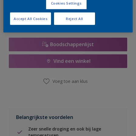
Cookies Settings
er hard aan om de voorraad aan te vullen.
Accept All Cookies
Reject All
Boodschappenlijst
Vind een winkel
Voeg toe aan klus
Belangrijkste voordelen
Zeer snelle droging en ook bij lage
temperaturen