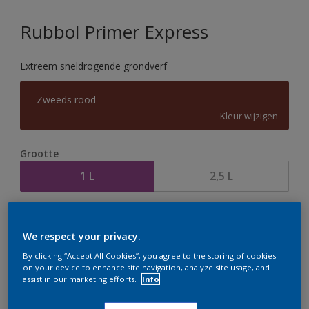
Rubbol Primer Express
Extreem sneldrogende grondverf
Zweeds rood
Kleur wijzigen
Grootte
1 L
2,5 L
Aantal
Verfcalculator
We respect your privacy.
Bereken
By clicking “Accept All Cookies”, you agree to the storing of cookies
on your device to enhance site navigation, analyze site usage, and
assist in our marketing efforts.
Info
Op dit moment is het niet mogelijk dit product online
te bestellen. Houd de website in de gaten, we werken