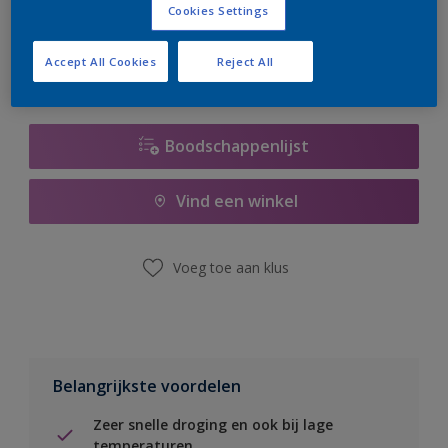
Cookies Settings
er hard aan om de voorraad aan te vullen.
Accept All Cookies
Reject All
Boodschappenlijst
Vind een winkel
Voeg toe aan klus
Belangrijkste voordelen
Zeer snelle droging en ook bij lage
temperaturen