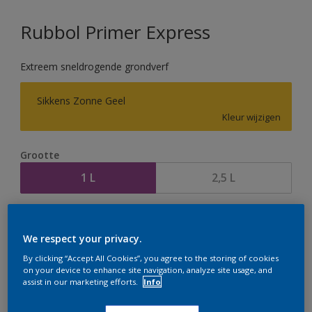
Rubbol Primer Express
Extreem sneldrogende grondverf
Sikkens Zonne Geel
Kleur wijzigen
Grootte
1 L
2,5 L
Aantal
Verfcalculator
We respect your privacy.
Bereken
By clicking “Accept All Cookies”, you agree to the storing of cookies
on your device to enhance site navigation, analyze site usage, and
assist in our marketing efforts.
Info
Op dit moment is het niet mogelijk dit product online
te bestellen. Houd de website in de gaten, we werken