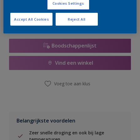
Cookies Settings
er hard aan om de voorraad aan te vullen.
Accept All Cookies
Reject All
Boodschappenlijst
Vind een winkel
Voeg toe aan klus
Belangrijkste voordelen
Zeer snelle droging en ook bij lage
temperaturen