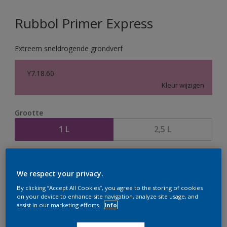
Rubbol Primer Express
Extreem sneldrogende grondverf
Y7.18.60
Kleur wijzigen
Grootte
1 L
2,5 L
Aantal
Verfcalculator
We respect your privacy.
Bereken
By clicking “Accept All Cookies”, you agree to the storing of cookies
on your device to enhance site navigation, analyze site usage, and
assist in our marketing efforts.
Info
Op dit moment is het niet mogelijk dit product online
te bestellen. Houd de website in de gaten, we werken