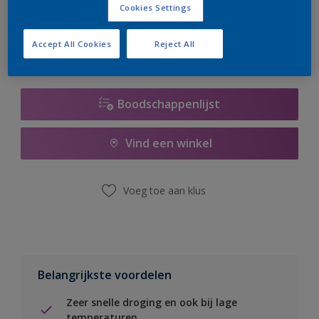
Cookies Settings
er hard aan om de voorraad aan te vullen.
Accept All Cookies
Reject All
Boodschappenlijst
Vind een winkel
Voeg toe aan klus
Belangrijkste voordelen
Zeer snelle droging en ook bij lage
temperaturen