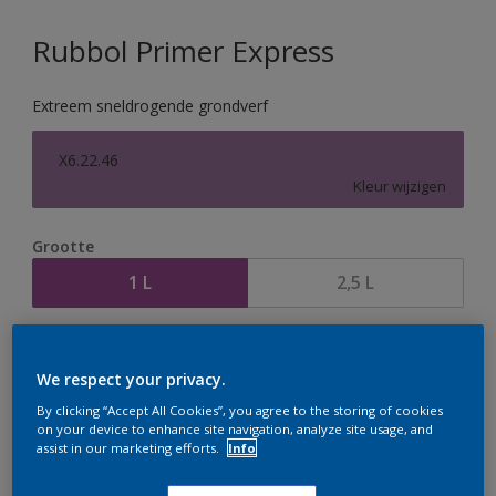
Rubbol Primer Express
Extreem sneldrogende grondverf
X6.22.46
Kleur wijzigen
Grootte
1 L
2,5 L
Aantal
Verfcalculator
We respect your privacy.
Bereken
By clicking “Accept All Cookies”, you agree to the storing of cookies
on your device to enhance site navigation, analyze site usage, and
assist in our marketing efforts.
Info
Op dit moment is het niet mogelijk dit product online
te bestellen. Houd de website in de gaten, we werken