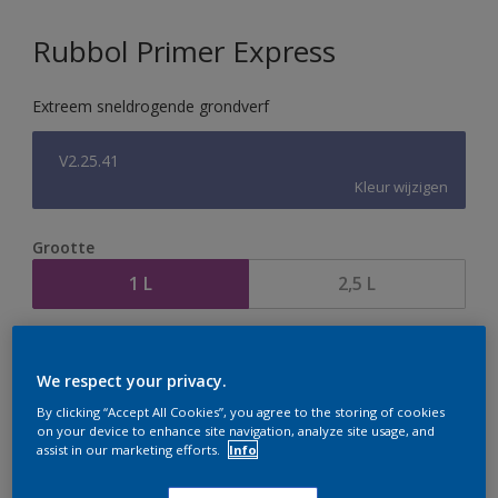
Rubbol Primer Express
Extreem sneldrogende grondverf
V2.25.41
Kleur wijzigen
Grootte
1 L
2,5 L
Aantal
Verfcalculator
We respect your privacy.
Bereken
By clicking “Accept All Cookies”, you agree to the storing of cookies
on your device to enhance site navigation, analyze site usage, and
assist in our marketing efforts.
Info
Op dit moment is het niet mogelijk dit product online
te bestellen. Houd de website in de gaten, we werken