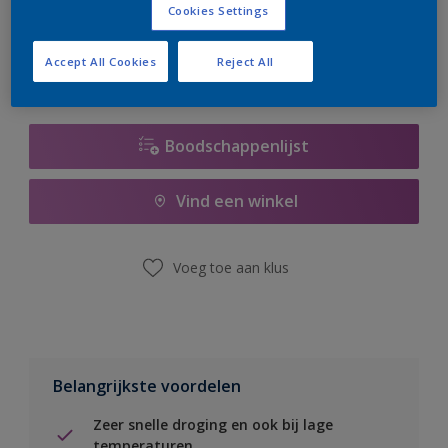
Cookies Settings
er hard aan om de voorraad aan te vullen.
Accept All Cookies
Reject All
Boodschappenlijst
Vind een winkel
Voeg toe aan klus
Belangrijkste voordelen
Zeer snelle droging en ook bij lage
temperaturen