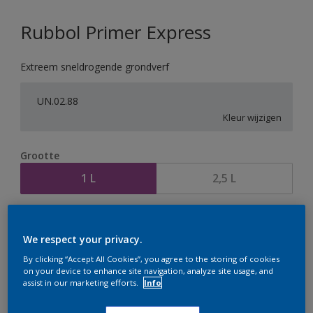
Rubbol Primer Express
Extreem sneldrogende grondverf
UN.02.88
Kleur wijzigen
Grootte
1 L
2,5 L
Aantal
Verfcalculator
We respect your privacy.
Bereken
By clicking “Accept All Cookies”, you agree to the storing of cookies
on your device to enhance site navigation, analyze site usage, and
assist in our marketing efforts.
Info
Op dit moment is het niet mogelijk dit product online
te bestellen. Houd de website in de gaten, we werken