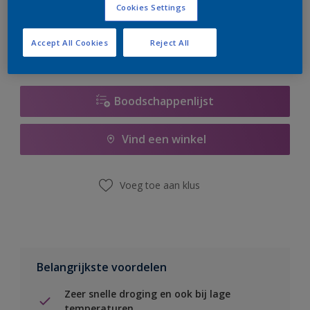
Cookies Settings
er hard aan om de voorraad aan te vullen.
Accept All Cookies
Reject All
Boodschappenlijst
Vind een winkel
Voeg toe aan klus
Belangrijkste voordelen
Zeer snelle droging en ook bij lage
temperaturen