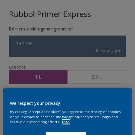
Rubbol Primer Express
Extreem sneldrogende grondverf
T4.20.39
Kleur wijzigen
Grootte
1 L
2,5 L
Aantal
Verfcalculator
We respect your privacy.
Bereken
By clicking “Accept All Cookies”, you agree to the storing of cookies
on your device to enhance site navigation, analyze site usage, and
assist in our marketing efforts.
Info
Op dit moment is het niet mogelijk dit product online
te bestellen. Houd de website in de gaten, we werken