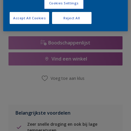
Cookies Settings
er hard aan om de voorraad aan te vullen.
Accept All Cookies
Reject All
Boodschappenlijst
Vind een winkel
Voeg toe aan klus
Belangrijkste voordelen
Zeer snelle droging en ook bij lage
temperaturen