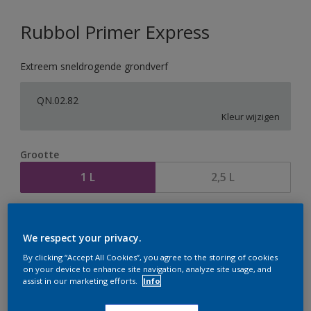
Rubbol Primer Express
Extreem sneldrogende grondverf
QN.02.82
Kleur wijzigen
Grootte
1 L
2,5 L
Aantal
Verfcalculator
We respect your privacy.
Bereken
By clicking “Accept All Cookies”, you agree to the storing of cookies
on your device to enhance site navigation, analyze site usage, and
assist in our marketing efforts.
Info
Op dit moment is het niet mogelijk dit product online
te bestellen. Houd de website in de gaten, we werken