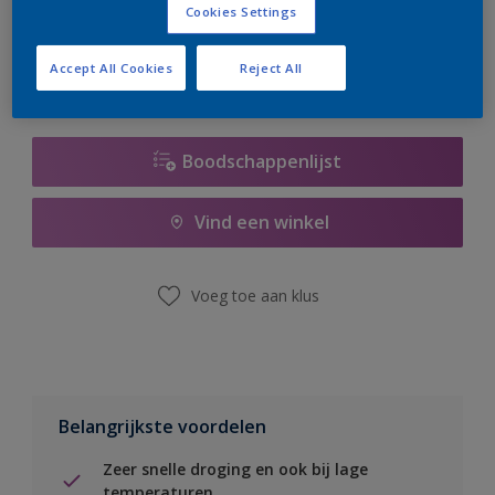
Cookies Settings
er hard aan om de voorraad aan te vullen.
Accept All Cookies
Reject All
Boodschappenlijst
Vind een winkel
Voeg toe aan klus
Belangrijkste voordelen
Zeer snelle droging en ook bij lage
temperaturen