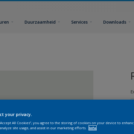
euren
Duurzaamheid
Services
Downloads
E
ct your privacy.
 “Accept All Cookies”, you agree to the storing of cookies on your device to enhanc
analyze site usage, and assist in our marketing efforts.
Info
G