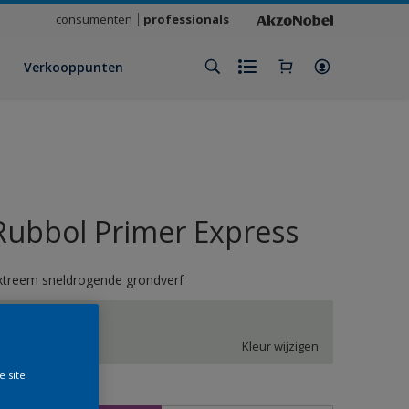
consumenten
professionals
Verkooppunten
Rubbol Primer Express
xtreem sneldrogende grondverf
MN.01.87
Kleur wijzigen
e site
rootte