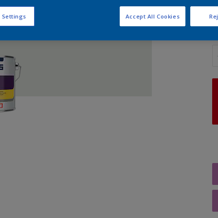
 Settings
Accept All Cookies
Rej
A