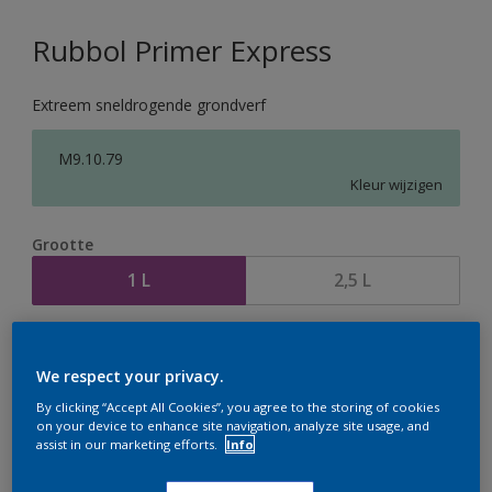
Rubbol Primer Express
Extreem sneldrogende grondverf
M9.10.79
Kleur wijzigen
Grootte
1 L
2,5 L
Aantal
Verfcalculator
We respect your privacy.
Bereken
By clicking “Accept All Cookies”, you agree to the storing of cookies
on your device to enhance site navigation, analyze site usage, and
assist in our marketing efforts.
Info
Op dit moment is het niet mogelijk dit product online
te bestellen. Houd de website in de gaten, we werken