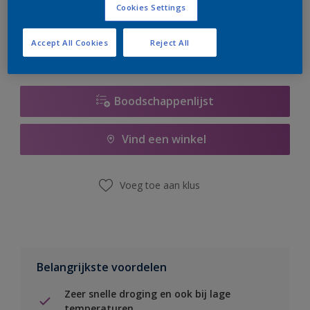
Cookies Settings
er hard aan om de voorraad aan te vullen.
Accept All Cookies
Reject All
Boodschappenlijst
Vind een winkel
Voeg toe aan klus
Belangrijkste voordelen
Zeer snelle droging en ook bij lage
temperaturen