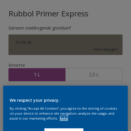
Rubbol Primer Express
Extreem sneldrogende grondverf
F6.08.48
Kleur wijzigen
Grootte
1 L
2,5 L
Aantal
Verfcalculator
We respect your privacy.
Bereken
By clicking “Accept All Cookies”, you agree to the storing of cookies
on your device to enhance site navigation, analyze site usage, and
assist in our marketing efforts.
Info
Op dit moment is het niet mogelijk dit product online
te bestellen. Houd de website in de gaten, we werken