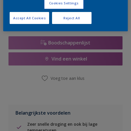
Cookies Settings
er hard aan om de voorraad aan te vullen.
Accept All Cookies
Reject All
Boodschappenlijst
Vind een winkel
Voeg toe aan klus
Belangrijkste voordelen
Zeer snelle droging en ook bij lage
temperaturen