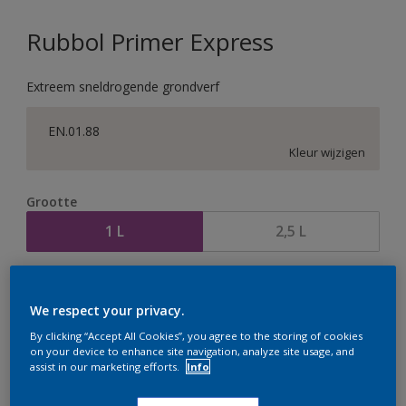
Rubbol Primer Express
Extreem sneldrogende grondverf
EN.01.88
Kleur wijzigen
Grootte
1 L
2,5 L
Aantal
Verfcalculator
We respect your privacy.
Bereken
By clicking “Accept All Cookies”, you agree to the storing of cookies
on your device to enhance site navigation, analyze site usage, and
assist in our marketing efforts.
Info
Op dit moment is het niet mogelijk dit product online
te bestellen. Houd de website in de gaten, we werken