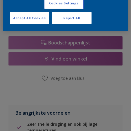
Cookies Settings
er hard aan om de voorraad aan te vullen.
Accept All Cookies
Reject All
Boodschappenlijst
Vind een winkel
Voeg toe aan klus
Belangrijkste voordelen
Zeer snelle droging en ook bij lage
temperaturen