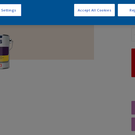
 Settings
Accept All Cookies
Rej
A