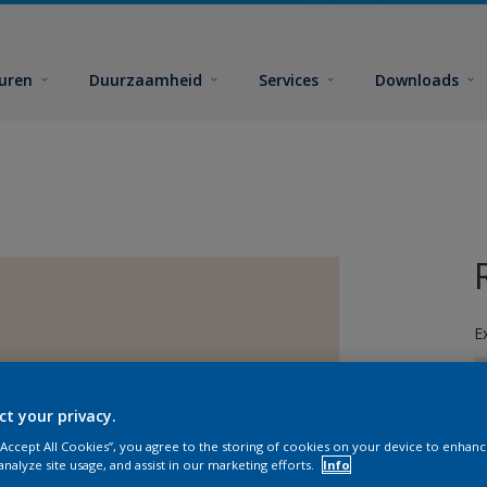
euren
Duurzaamheid
Services
Downloads
E
ct your privacy.
 “Accept All Cookies”, you agree to the storing of cookies on your device to enhanc
analyze site usage, and assist in our marketing efforts.
Info
G