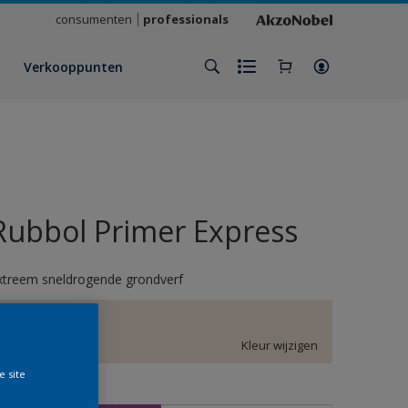
consumenten
professionals
Verkooppunten
Rubbol Primer Express
xtreem sneldrogende grondverf
E2.05.86
Kleur wijzigen
e site
rootte