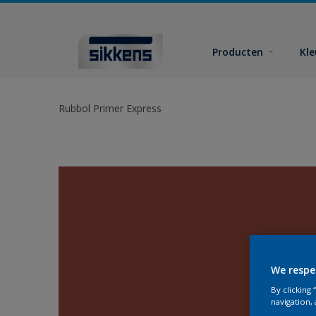
Producten
Kl
Rubbol Primer Express
We respe
By clicking
navigation, 