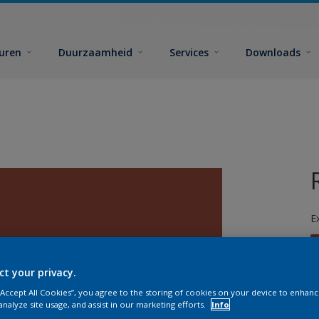
euren
Duurzaamheid
Services
Downloads
E
ct your privacy.
 “Accept All Cookies”, you agree to the storing of cookies on your device to enhanc
analyze site usage, and assist in our marketing efforts.
Info
G