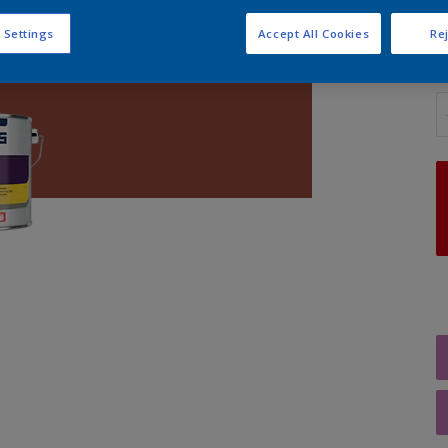
 Settings
Accept All Cookies
Rej
A