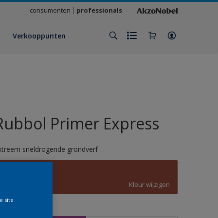
consumenten
professionals
Verkooppunten
Rubbol Primer Express
xtreem sneldrogende grondverf
C5.39.34
Kleur wijzigen
e site
rootte