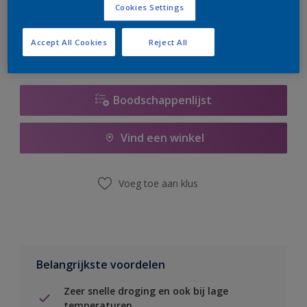
Cookies Settings
er hard aan om de voorraad aan te vullen.
Accept All Cookies
Reject All
Boodschappenlijst
Vind een winkel
Voeg toe aan klus
Belangrijkste voordelen
Zeer snelle droging en ook bij lage
temperaturen