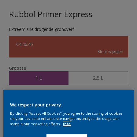
Rubbol Primer Express
Extreem sneldrogende grondverf
C4.46.45
Kleur wijzigen
Grootte
1 L
2,5 L
Aantal
Verfcalculator
We respect your privacy.
Bereken
By clicking “Accept All Cookies”, you agree to the storing of cookies
on your device to enhance site navigation, analyze site usage, and
assist in our marketing efforts.
Info
Op dit moment is het niet mogelijk dit product online
te bestellen. Houd de website in de gaten, we werken