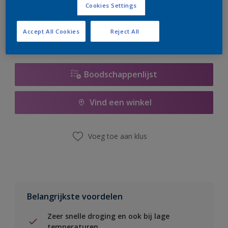
Cookies Settings
er hard aan om de voorraad aan te vullen.
Accept All Cookies
Reject All
Boodschappenlijst
Vind een winkel
Voeg toe aan klus
Belangrijkste voordelen
Zeer snelle droging en ook bij lage
temperaturen