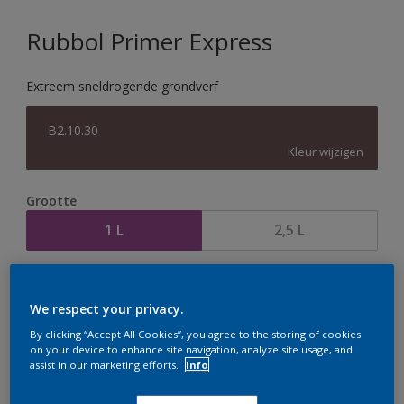
Rubbol Primer Express
Extreem sneldrogende grondverf
B2.10.30
Kleur wijzigen
Grootte
1 L
2,5 L
Aantal
Verfcalculator
We respect your privacy.
Bereken
By clicking “Accept All Cookies”, you agree to the storing of cookies
on your device to enhance site navigation, analyze site usage, and
assist in our marketing efforts.
Info
Op dit moment is het niet mogelijk dit product online
te bestellen. Houd de website in de gaten, we werken