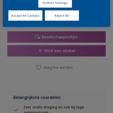
Cookies Settings
er hard aan om de voorraad aan te vullen.
Accept All Cookies
Reject All
Boodschappenlijst
Vind een winkel
Voeg toe aan klus
Belangrijkste voordelen
Zeer snelle droging en ook bij lage
temperaturen