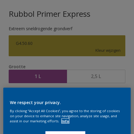
Rubbol Primer Express
Extreem sneldrogende grondverf
G4.50.60
Kleur wijzigen
Grootte
1 L
2,5 L
Aantal
Verfcalculator
We respect your privacy.
Bereken
By clicking “Accept All Cookies”, you agree to the storing of cookies
on your device to enhance site navigation, analyze site usage, and
assist in our marketing efforts.
Info
Op dit moment is het niet mogelijk dit product online
te bestellen. Houd de website in de gaten, we werken