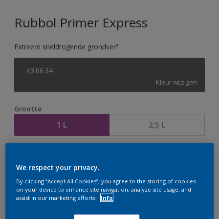
Rubbol Primer Express
Extreem sneldrogende grondverf
K3.06.34
Kleur wijzigen
Grootte
1 L
2,5 L
Aantal
Verfcalculator
We respect your privacy.
Bereken
By clicking “Accept All Cookies”, you agree to the storing of cookies
on your device to enhance site navigation, analyze site usage, and
assist in our marketing efforts.
Info
Op dit moment is het niet mogelijk dit product online
te bestellen. Houd de website in de gaten, we werken