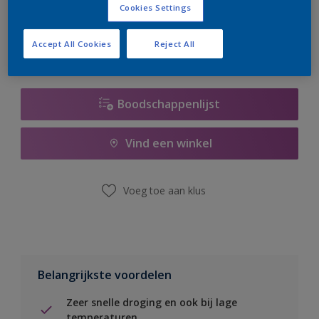
Cookies Settings
er hard aan om de voorraad aan te vullen.
Accept All Cookies
Reject All
Boodschappenlijst
Vind een winkel
Voeg toe aan klus
Belangrijkste voordelen
Zeer snelle droging en ook bij lage
temperaturen