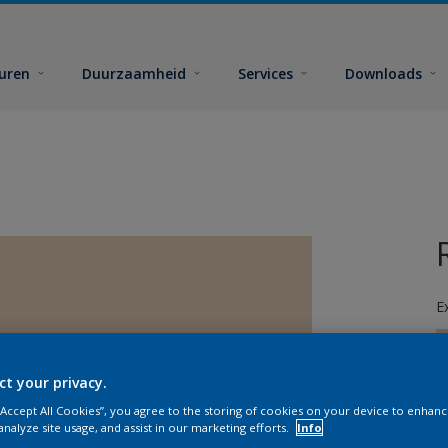
euren
Duurzaamheid
Services
Downloads
E
ct your privacy.
 “Accept All Cookies”, you agree to the storing of cookies on your device to enhanc
analyze site usage, and assist in our marketing efforts.
Info
G