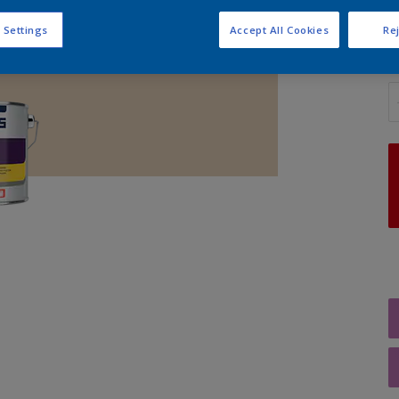
 Settings
Accept All Cookies
Rej
A