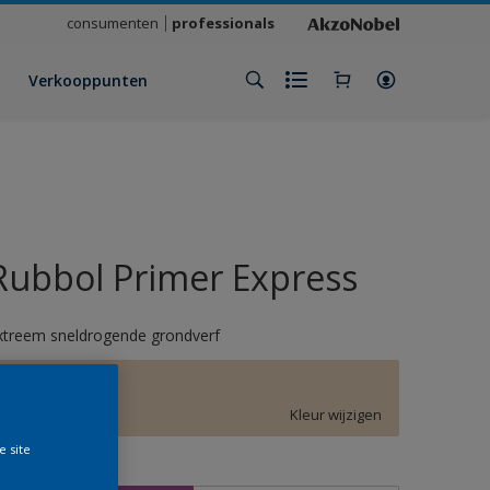
consumenten
professionals
Verkooppunten
Rubbol Primer Express
xtreem sneldrogende grondverf
F1.10.79
Kleur wijzigen
e site
rootte