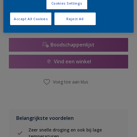
Cookies Settings
er hard aan om de voorraad aan te vullen.
Accept All Cookies
Reject All
Boodschappenlijst
Vind een winkel
Voeg toe aan klus
Belangrijkste voordelen
Zeer snelle droging en ook bij lage
temperaturen