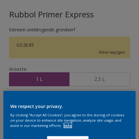
Rubbol Primer Express
Extreem sneldrogende grondverf
G3.26.85
Kleur wijzigen
Grootte
1 L
2,5 L
Aantal
Verfcalculator
We respect your privacy.
Bereken
By clicking “Accept All Cookies”, you agree to the storing of cookies
on your device to enhance site navigation, analyze site usage, and
assist in our marketing efforts.
Info
Op dit moment is het niet mogelijk dit product online
te bestellen. Houd de website in de gaten, we werken