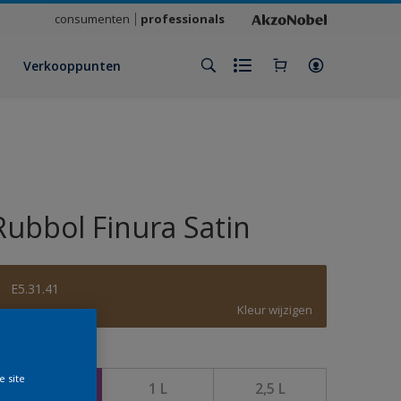
consumenten
professionals
Verkooppunten
Rubbol Finura Satin
E5.31.41
Kleur wijzigen
rootte
e site
500 ML
1 L
2,5 L