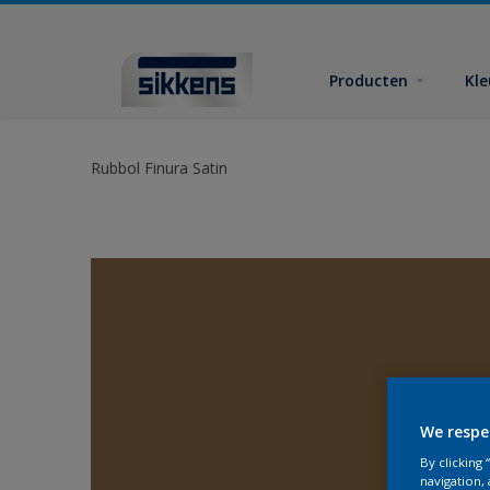
Producten
Kl
Rubbol Finura Satin
We respe
By clicking
navigation, 