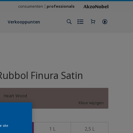
consumenten
professionals
Verkooppunten
Rubbol Finura Satin
Heart Wood
Kleur wijzigen
rootte
e site
500 ML
1 L
2,5 L