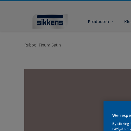
Producten
Kl
Rubbol Finura Satin
We respe
By clicking
navigation, 