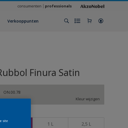
consumenten
professionals
Verkooppunten
Rubbol Finura Satin
ON.00.78
Kleur wijzigen
rootte
e site
500 ML
1 L
2,5 L