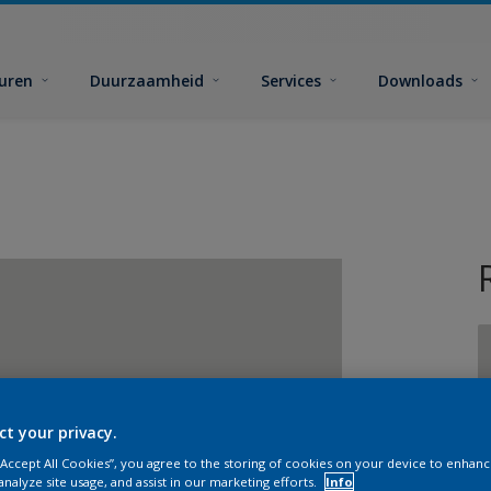
euren
Duurzaamheid
Services
Downloads
ct your privacy.
G
 “Accept All Cookies”, you agree to the storing of cookies on your device to enhanc
analyze site usage, and assist in our marketing efforts.
Info