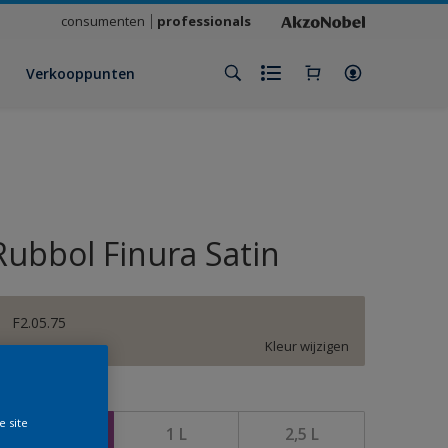
consumenten
professionals
Verkooppunten
Rubbol Finura Satin
F2.05.75
Kleur wijzigen
rootte
e site
500 ML
1 L
2,5 L