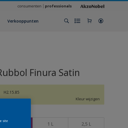
consumenten
professionals
Verkooppunten
Rubbol Finura Satin
H2.15.85
Kleur wijzigen
rootte
e site
500 ML
1 L
2,5 L