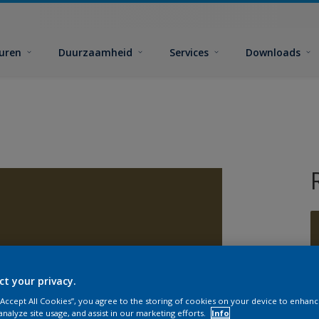
euren
Duurzaamheid
Services
Downloads
ct your privacy.
G
 “Accept All Cookies”, you agree to the storing of cookies on your device to enhanc
analyze site usage, and assist in our marketing efforts.
Info