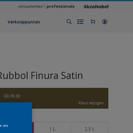
consumenten
professionals
Verkooppunten
Rubbol Finura Satin
G0.30.30
Kleur wijzigen
rootte
e site
500 ML
1 L
2,5 L