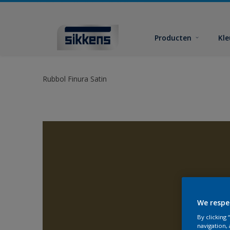
Producten
Kl
Rubbol Finura Satin
We respe
By clicking
navigation, 