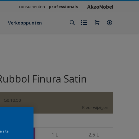
consumenten
professionals
Verkooppunten
Rubbol Finura Satin
G0.10.50
Kleur wijzigen
rootte
e site
500 ML
1 L
2,5 L