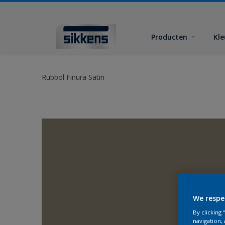
Producten
Kl
Rubbol Finura Satin
We respe
By clicking
navigation, 