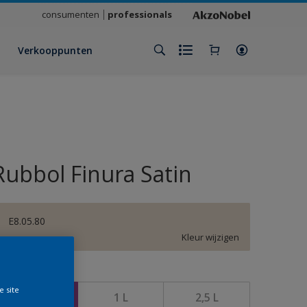
consumenten
professionals
Verkooppunten
Rubbol Finura Satin
E8.05.80
Kleur wijzigen
rootte
e site
500 ML
1 L
2,5 L