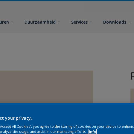
euren
Duurzaamheid
Services
Downloads
ct your privacy.
G
 “Accept All Cookies”, you agree to the storing of cookies on your device to enhanc
analyze site usage, and assist in our marketing efforts.
Info