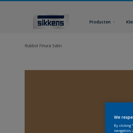
Producten
Kl
Rubbol Finura Satin
We respe
By clicking
navigation, 