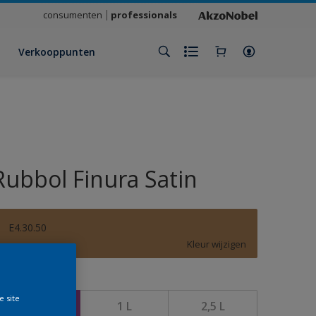
consumenten
professionals
Verkooppunten
Rubbol Finura Satin
E4.30.50
Kleur wijzigen
rootte
e site
500 ML
1 L
2,5 L