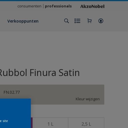
consumenten
professionals
Verkooppunten
Rubbol Finura Satin
FN.02.77
Kleur wijzigen
rootte
e site
500 ML
1 L
2,5 L