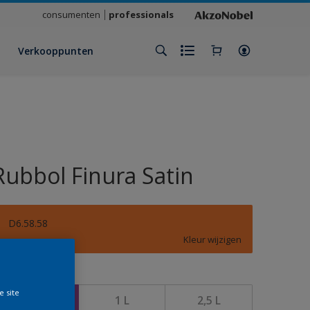
consumenten
professionals
Verkooppunten
Rubbol Finura Satin
D6.58.58
Kleur wijzigen
rootte
e site
500 ML
1 L
2,5 L