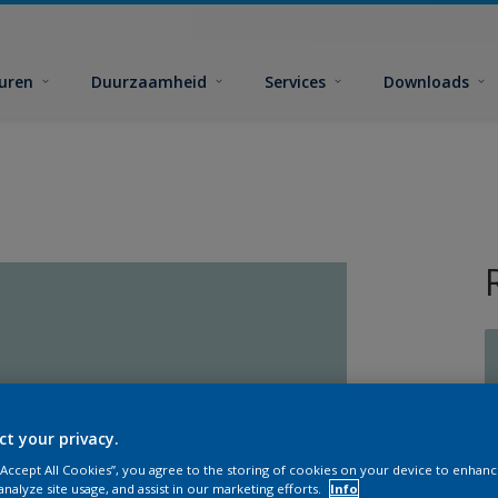
euren
Duurzaamheid
Services
Downloads
ct your privacy.
G
 “Accept All Cookies”, you agree to the storing of cookies on your device to enhanc
analyze site usage, and assist in our marketing efforts.
Info