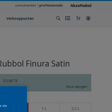
consumenten
professionals
Verkooppunten
Rubbol Finura Satin
Q3.08.73
Kleur wijzigen
rootte
e site
500 ML
1 L
2,5 L