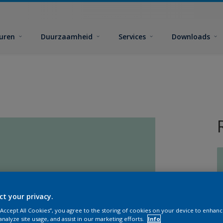
euren
Duurzaamheid
Services
Downloads
ct your privacy.
G
 “Accept All Cookies”, you agree to the storing of cookies on your device to enhanc
analyze site usage, and assist in our marketing efforts.
Info