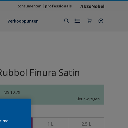
consumenten
professionals
Verkooppunten
Rubbol Finura Satin
M9.10.79
Kleur wijzigen
rootte
e site
500 ML
1 L
2,5 L