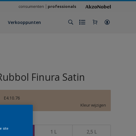
consumenten
professionals
Verkooppunten
Rubbol Finura Satin
E4.10.76
Kleur wijzigen
rootte
e site
500 ML
1 L
2,5 L