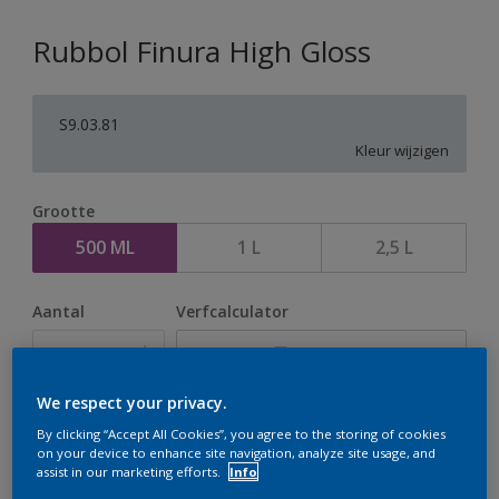
Rubbol Finura High Gloss
S9.03.81
Kleur wijzigen
Grootte
500 ML
1 L
2,5 L
Aantal
Verfcalculator
Bereken
We respect your privacy.
Op dit moment is het niet mogelijk dit product online
By clicking “Accept All Cookies”, you agree to the storing of cookies
on your device to enhance site navigation, analyze site usage, and
te bestellen. Houd de website in de gaten, we werken
assist in our marketing efforts.
Info
er hard aan om de voorraad aan te vullen.