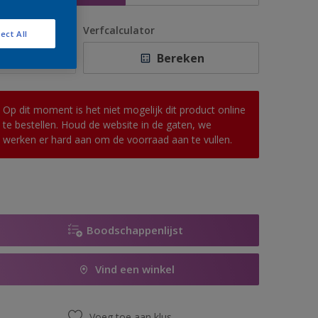
antal
Verfcalculator
ect All
Bereken
Op dit moment is het niet mogelijk dit product online
te bestellen. Houd de website in de gaten, we
werken er hard aan om de voorraad aan te vullen.
Boodschappenlijst
Vind een winkel
Voeg toe aan klus