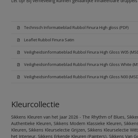
Let op! Bij verneveling kunnen gevaarlijke inhaleerbare druppe
Technisch Informatieblad Rubbol Finura High gloss (PDF)
Leaflet Rubbol Finura Satin
Veiligheidsinformatieblad Rubbol Finura High Gloss W05 (MS
Veiligheidsinformatieblad Rubbol Finura High Gloss White (M
Veiligheidsinformatieblad Rubbol Finura High Gloss N00 (MS
Kleurcollectie
Sikkens Kleuren van het Jaar 2026 - The Rhythm of Blues, Sikke
Authentieke Kleuren, Sikkens Modern Klassieke Kleuren, Sikkens
Kleuren, Sikkens Kleurselectie Grijzen, Sikkens Kleurselectie W
het Interieur, Sikkens Erkende Kleuren (Painters), Sikkens Van G