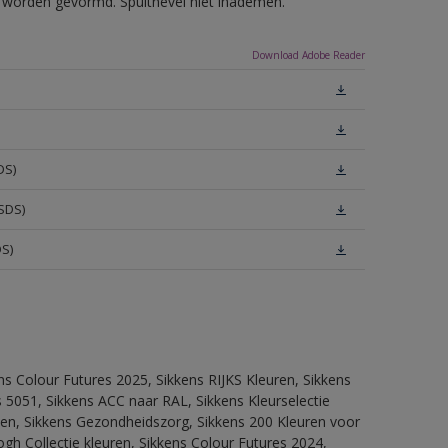
ls worden gevormd. Spuitnevel niet inademen.
Download Adobe Reader
DS)
SDS)
DS)
ns Colour Futures 2025, Sikkens RIJKS Kleuren, Sikkens
 5051, Sikkens ACC naar RAL, Sikkens Kleurselectie
itten, Sikkens Gezondheidszorg, Sikkens 200 Kleuren voor
ogh Collectie kleuren, Sikkens Colour Futures 2024,