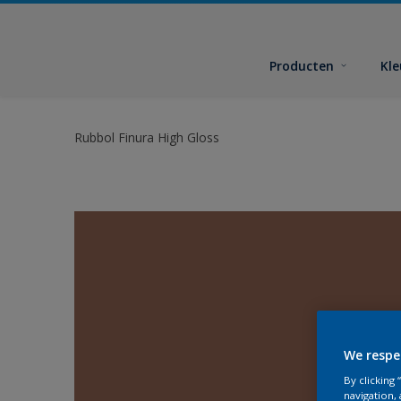
Producten
Kl
Rubbol Finura High Gloss
We respe
By clicking
navigation, 