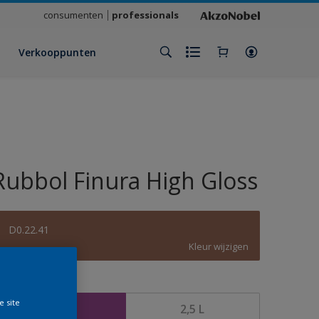
consumenten
professionals
Verkooppunten
Rubbol Finura High Gloss
D0.22.41
Kleur wijzigen
rootte
e site
1 L
2,5 L