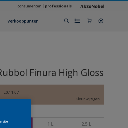
consumenten
professionals
Verkooppunten
Rubbol Finura High Gloss
E0.11.67
Kleur wijzigen
rootte
e site
500 ML
1 L
2,5 L