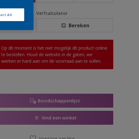
antal
Verfcalculator
ect All
Bereken
Op dit moment is het niet mogelijk dit product online
te bestellen. Houd de website in de gaten, we
werken er hard aan om de voorraad aan te vullen.
Boodschappenlijst
Vind een winkel
Voeg toe aan klus