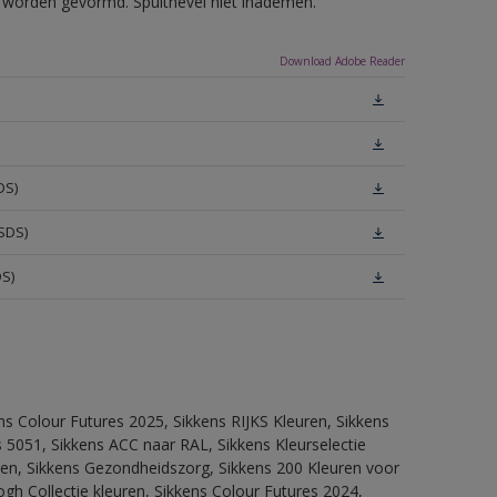
ls worden gevormd. Spuitnevel niet inademen.
Download Adobe Reader
DS)
SDS)
DS)
ns Colour Futures 2025, Sikkens RIJKS Kleuren, Sikkens
 5051, Sikkens ACC naar RAL, Sikkens Kleurselectie
itten, Sikkens Gezondheidszorg, Sikkens 200 Kleuren voor
ogh Collectie kleuren, Sikkens Colour Futures 2024,