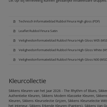
Let op! Bij verneveling kunnen gevaarlijke inhaleerbare druppe
Technisch Informatieblad Rubbol Finura High gloss (PDF)
Leaflet Rubbol Finura Satin
Veiligheidsinformatieblad Rubbol Finura High Gloss W05 (MS
Veiligheidsinformatieblad Rubbol Finura High Gloss White (M
Veiligheidsinformatieblad Rubbol Finura High Gloss N00 (MS
Kleurcollectie
Sikkens Kleuren van het Jaar 2026 - The Rhythm of Blues, Sikke
Authentieke Kleuren, Sikkens Modern Klassieke Kleuren, Sikkens
Kleuren, Sikkens Kleurselectie Grijzen, Sikkens Kleurselectie W
het Interieur, Sikkens Erkende Kleuren (Painters), Sikkens Van G