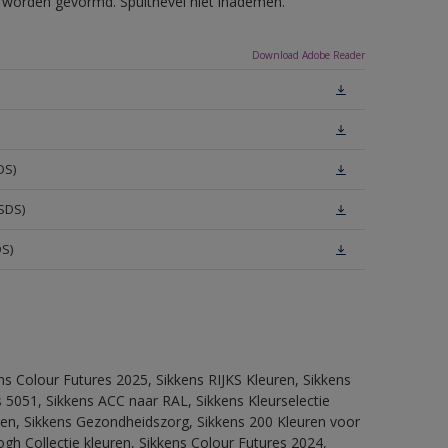
ls worden gevormd. Spuitnevel niet inademen.
Download Adobe Reader
DS)
SDS)
DS)
ns Colour Futures 2025, Sikkens RIJKS Kleuren, Sikkens
 5051, Sikkens ACC naar RAL, Sikkens Kleurselectie
itten, Sikkens Gezondheidszorg, Sikkens 200 Kleuren voor
ogh Collectie kleuren, Sikkens Colour Futures 2024,