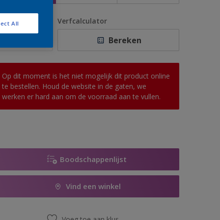
antal
Verfcalculator
ect All
Bereken
Op dit moment is het niet mogelijk dit product online
te bestellen. Houd de website in de gaten, we
werken er hard aan om de voorraad aan te vullen.
Boodschappenlijst
Vind een winkel
Voeg toe aan klus