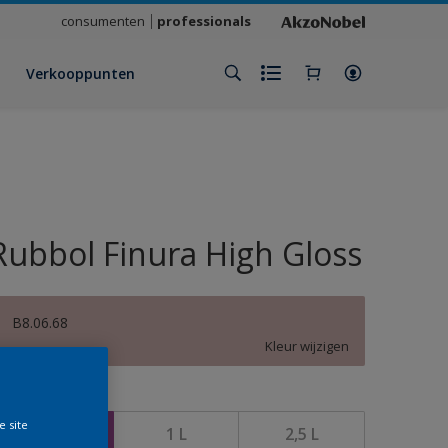
consumenten
professionals
Verkooppunten
Rubbol Finura High Gloss
B8.06.68
Kleur wijzigen
rootte
e site
500 ML
1 L
2,5 L