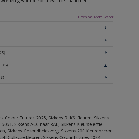
ls worden gevormd. Spuitnevel niet inademen.
Download Adobe Reader
DS)
SDS)
DS)
ns Colour Futures 2025, Sikkens RIJKS Kleuren, Sikkens
 5051, Sikkens ACC naar RAL, Sikkens Kleurselectie
itten, Sikkens Gezondheidszorg, Sikkens 200 Kleuren voor
ogh Collectie kleuren, Sikkens Colour Futures 2024,