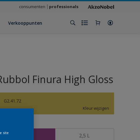
consumenten
professionals
Verkooppunten
Rubbol Finura High Gloss
G2.41.72
Kleur wijzigen
rootte
e site
1 L
2,5 L