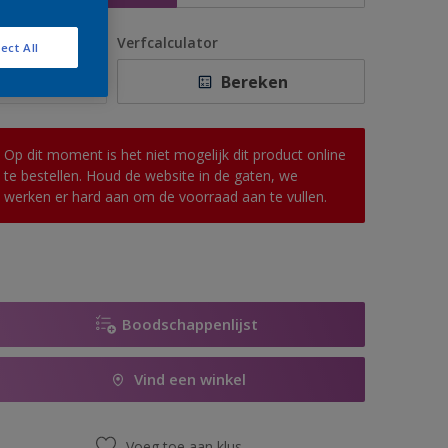
antal
Verfcalculator
ect All
Bereken
Op dit moment is het niet mogelijk dit product online
te bestellen. Houd de website in de gaten, we
werken er hard aan om de voorraad aan te vullen.
Boodschappenlijst
Vind een winkel
Voeg toe aan klus