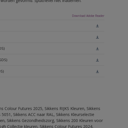
ls worden gevormd. Spuitnevel niet inademen.
Download Adobe Reader
DS)
SDS)
DS)
ns Colour Futures 2025, Sikkens RIJKS Kleuren, Sikkens
 5051, Sikkens ACC naar RAL, Sikkens Kleurselectie
itten, Sikkens Gezondheidszorg, Sikkens 200 Kleuren voor
ogh Collectie kleuren, Sikkens Colour Futures 2024,