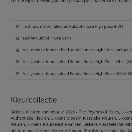
Let op! Bij verneveling kunnen gevaarlijke inhaleerbare druppe
Technisch Informatieblad Rubbol Finura High gloss (PDF)
Leaflet Rubbol Finura Satin
Veiligheidsinformatieblad Rubbol Finura High Gloss W05 (MS
Veiligheidsinformatieblad Rubbol Finura High Gloss White (M
Veiligheidsinformatieblad Rubbol Finura High Gloss N00 (MS
Kleurcollectie
Sikkens Kleuren van het Jaar 2026 - The Rhythm of Blues, Sikke
Authentieke Kleuren, Sikkens Modern Klassieke Kleuren, Sikkens
Kleuren, Sikkens Kleurselectie Grijzen, Sikkens Kleurselectie W
het Interieur, Sikkens Erkende Kleuren (Painters), Sikkens Van G