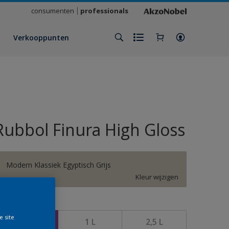
consumenten
professionals
Verkooppunten
Rubbol Finura High Gloss
Modern Klassiek Egyptisch Grijs
Kleur wijzigen
rootte
e site
500 ML
1 L
2,5 L