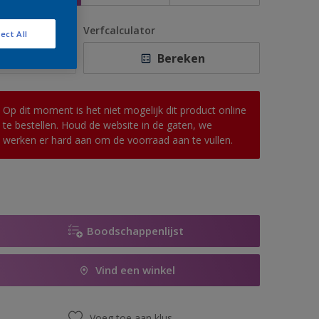
antal
Verfcalculator
ect All
Bereken
Op dit moment is het niet mogelijk dit product online
te bestellen. Houd de website in de gaten, we
werken er hard aan om de voorraad aan te vullen.
Boodschappenlijst
Vind een winkel
Voeg toe aan klus