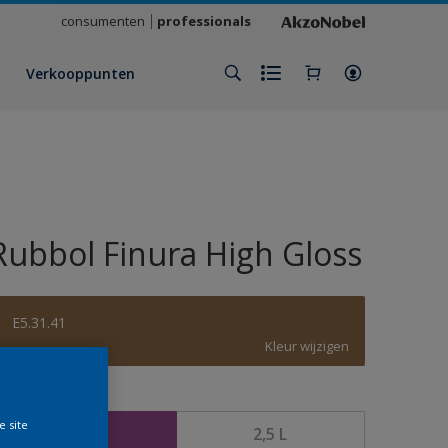
consumenten
professionals
Verkooppunten
Rubbol Finura High Gloss
E5.31.41
Kleur wijzigen
rootte
e site
1 L
2,5 L