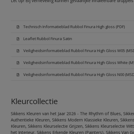
Let op! Bij verneveling kunnen gevaarlijke inhaleerbare druppe
Technisch Informatieblad Rubbol Finura High gloss (PDF)
Leaflet Rubbol Finura Satin
Veiligheidsinformatieblad Rubbol Finura High Gloss W05 (MS
Veiligheidsinformatieblad Rubbol Finura High Gloss White (M
Veiligheidsinformatieblad Rubbol Finura High Gloss N00 (MS
Kleurcollectie
Sikkens Kleuren van het Jaar 2026 - The Rhythm of Blues, Sikke
Authentieke Kleuren, Sikkens Modern Klassieke Kleuren, Sikkens
Kleuren, Sikkens Kleurselectie Grijzen, Sikkens Kleurselectie W
het Interieur, Sikkens Erkende Kleuren (Painters), Sikkens Van G