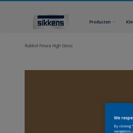
Producten
Kl
Rubbol Finura High Gloss
We respe
By clicking
navigation, 