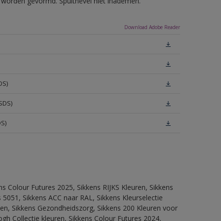
ls worden gevormd. Spuitnevel niet inademen.
Download Adobe Reader
DS)
SDS)
DS)
ns Colour Futures 2025, Sikkens RIJKS Kleuren, Sikkens
 5051, Sikkens ACC naar RAL, Sikkens Kleurselectie
itten, Sikkens Gezondheidszorg, Sikkens 200 Kleuren voor
ogh Collectie kleuren, Sikkens Colour Futures 2024,