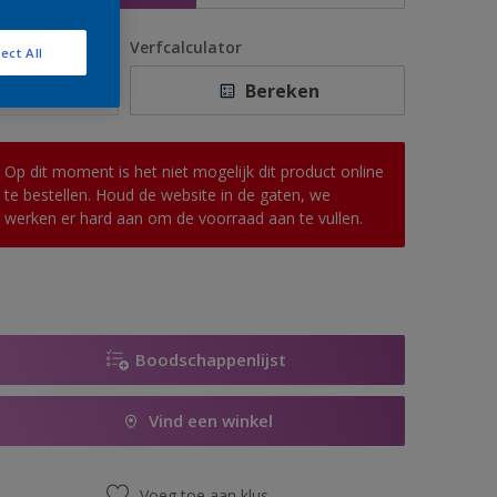
antal
Verfcalculator
ect All
Bereken
Op dit moment is het niet mogelijk dit product online
te bestellen. Houd de website in de gaten, we
werken er hard aan om de voorraad aan te vullen.
Boodschappenlijst
Vind een winkel
Voeg toe aan klus