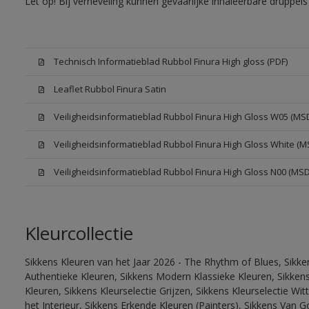
Let op! Bij verneveling kunnen gevaarlijke inhaleerbare druppe
Technisch Informatieblad Rubbol Finura High gloss (PDF)
Leaflet Rubbol Finura Satin
Veiligheidsinformatieblad Rubbol Finura High Gloss W05 (MS
Veiligheidsinformatieblad Rubbol Finura High Gloss White (M
Veiligheidsinformatieblad Rubbol Finura High Gloss N00 (MS
Kleurcollectie
Sikkens Kleuren van het Jaar 2026 - The Rhythm of Blues, Sikke
Authentieke Kleuren, Sikkens Modern Klassieke Kleuren, Sikkens
Kleuren, Sikkens Kleurselectie Grijzen, Sikkens Kleurselectie W
het Interieur, Sikkens Erkende Kleuren (Painters), Sikkens Van G