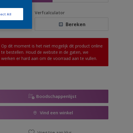
antal
Verfcalculator
ect All
Bereken
Op dit moment is het niet mogelijk dit product online
te bestellen. Houd de website in de gaten, we
werken er hard aan om de voorraad aan te vullen.
Boodschappenlijst
Vind een winkel
Voeg toe aan klus