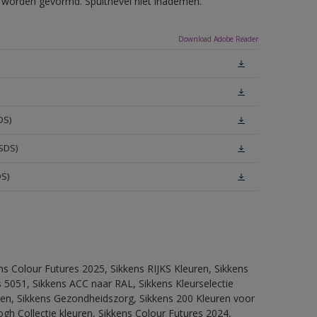
ls worden gevormd. Spuitnevel niet inademen.
Download Adobe Reader
DS)
SDS)
DS)
ns Colour Futures 2025, Sikkens RIJKS Kleuren, Sikkens
 5051, Sikkens ACC naar RAL, Sikkens Kleurselectie
itten, Sikkens Gezondheidszorg, Sikkens 200 Kleuren voor
ogh Collectie kleuren, Sikkens Colour Futures 2024,