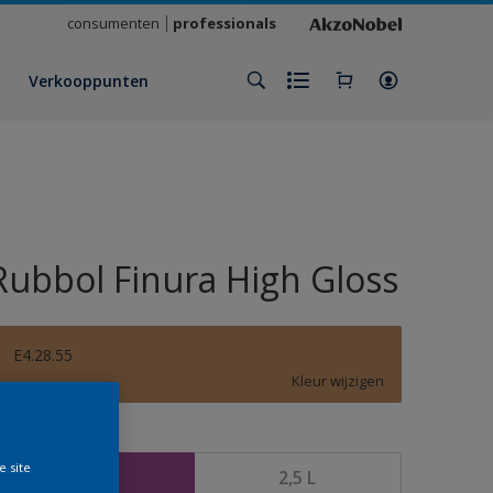
consumenten
professionals
Verkooppunten
Rubbol Finura High Gloss
E4.28.55
Kleur wijzigen
rootte
e site
1 L
2,5 L