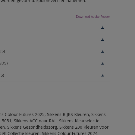
ls worden gevormd. Spuitnevel niet inademen.
Download Adobe Reader
DS)
SDS)
DS)
ns Colour Futures 2025, Sikkens RIJKS Kleuren, Sikkens
 5051, Sikkens ACC naar RAL, Sikkens Kleurselectie
itten, Sikkens Gezondheidszorg, Sikkens 200 Kleuren voor
ogh Collectie kleuren, Sikkens Colour Futures 2024,