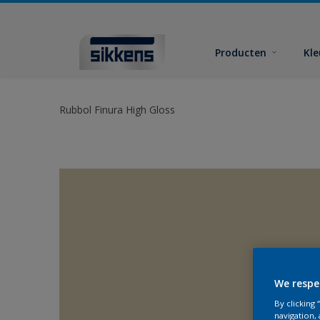
Producten
Kl
Rubbol Finura High Gloss
We respe
By clicking
navigation, 