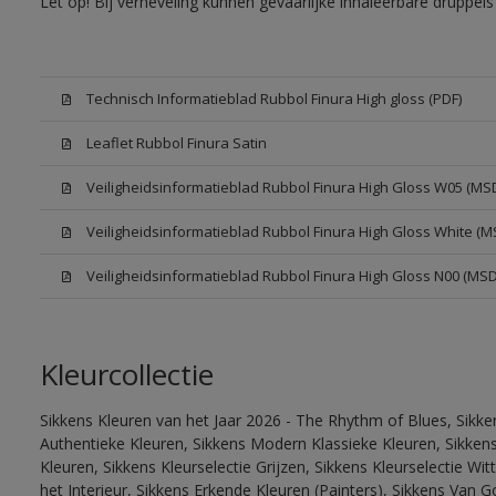
Let op! Bij verneveling kunnen gevaarlijke inhaleerbare druppe
Technisch Informatieblad Rubbol Finura High gloss (PDF)
Leaflet Rubbol Finura Satin
Veiligheidsinformatieblad Rubbol Finura High Gloss W05 (MS
Veiligheidsinformatieblad Rubbol Finura High Gloss White (M
Veiligheidsinformatieblad Rubbol Finura High Gloss N00 (MS
Kleurcollectie
Sikkens Kleuren van het Jaar 2026 - The Rhythm of Blues, Sikke
Authentieke Kleuren, Sikkens Modern Klassieke Kleuren, Sikkens
Kleuren, Sikkens Kleurselectie Grijzen, Sikkens Kleurselectie W
het Interieur, Sikkens Erkende Kleuren (Painters), Sikkens Van G