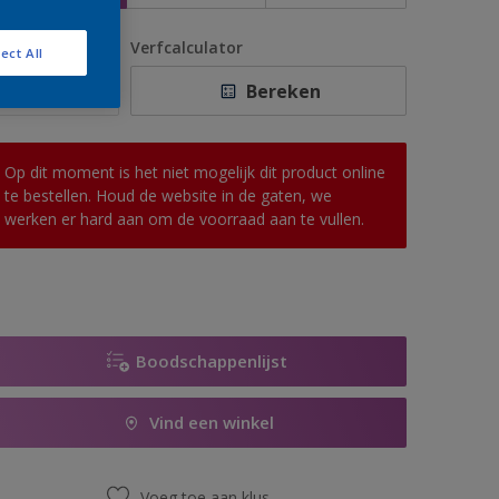
antal
Verfcalculator
ect All
Bereken
Op dit moment is het niet mogelijk dit product online
te bestellen. Houd de website in de gaten, we
werken er hard aan om de voorraad aan te vullen.
Boodschappenlijst
Vind een winkel
Voeg toe aan klus