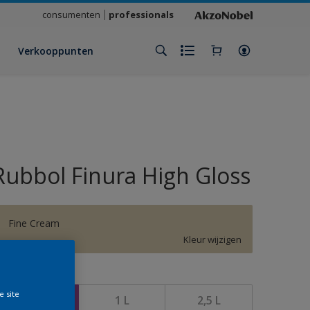
consumenten
professionals
Verkooppunten
Rubbol Finura High Gloss
Fine Cream
Kleur wijzigen
rootte
e site
500 ML
1 L
2,5 L