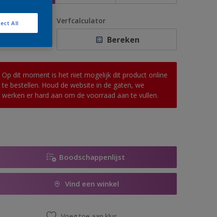
antal
Verfcalculator
ect All
Bereken
Op dit moment is het niet mogelijk dit product online
te bestellen. Houd de website in de gaten, we
werken er hard aan om de voorraad aan te vullen.
Boodschappenlijst
Vind een winkel
Voeg toe aan klus