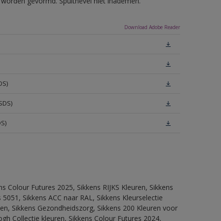
ls worden gevormd. Spuitnevel niet inademen.
Download Adobe Reader
DS)
SDS)
DS)
ns Colour Futures 2025, Sikkens RIJKS Kleuren, Sikkens
 5051, Sikkens ACC naar RAL, Sikkens Kleurselectie
itten, Sikkens Gezondheidszorg, Sikkens 200 Kleuren voor
ogh Collectie kleuren, Sikkens Colour Futures 2024,