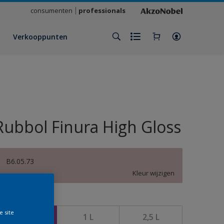
consumenten
professionals
Verkooppunten
Rubbol Finura High Gloss
B6.05.73
Kleur wijzigen
rootte
e site
500 ML
1 L
2,5 L