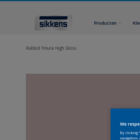
Producten
Kl
Rubbol Finura High Gloss
We respe
By clicking
navigation, 