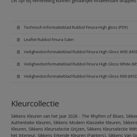
Let op! Bij verneveling kunnen gevaarlijke inhaleerbare druppe
Technisch Informatieblad Rubbol Finura High gloss (PDF)
Leaflet Rubbol Finura Satin
Veiligheidsinformatieblad Rubbol Finura High Gloss W05 (MS
Veiligheidsinformatieblad Rubbol Finura High Gloss White (M
Veiligheidsinformatieblad Rubbol Finura High Gloss N00 (MS
Kleurcollectie
Sikkens Kleuren van het Jaar 2026 - The Rhythm of Blues, Sikke
Authentieke Kleuren, Sikkens Modern Klassieke Kleuren, Sikkens
Kleuren, Sikkens Kleurselectie Grijzen, Sikkens Kleurselectie W
het Interieur, Sikkens Erkende Kleuren (Painters), Sikkens Van G