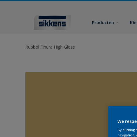
Producten
Kl
Rubbol Finura High Gloss
We respe
By clicking
navigation, 