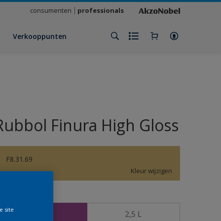
consumenten
professionals
Verkooppunten
Rubbol Finura High Gloss
F8.31.69
Kleur wijzigen
rootte
e site
1 L
2,5 L