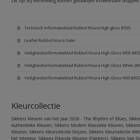
Let op! Bij verneveling kunnen gevaarlijke inhaleerbare druppe
Technisch Informatieblad Rubbol Finura High gloss (PDF)
Leaflet Rubbol Finura Satin
Veiligheidsinformatieblad Rubbol Finura High Gloss W05 (MS
Veiligheidsinformatieblad Rubbol Finura High Gloss White (M
Veiligheidsinformatieblad Rubbol Finura High Gloss N00 (MS
Kleurcollectie
Sikkens Kleuren van het Jaar 2026 - The Rhythm of Blues, Sikke
Authentieke Kleuren, Sikkens Modern Klassieke Kleuren, Sikkens
Kleuren, Sikkens Kleurselectie Grijzen, Sikkens Kleurselectie W
het Interieur, Sikkens Erkende Kleuren (Painters), Sikkens Van G