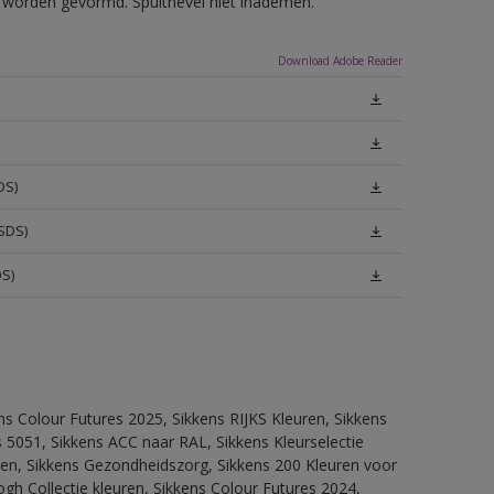
ls worden gevormd. Spuitnevel niet inademen.
Download Adobe Reader
DS)
SDS)
DS)
ns Colour Futures 2025, Sikkens RIJKS Kleuren, Sikkens
 5051, Sikkens ACC naar RAL, Sikkens Kleurselectie
itten, Sikkens Gezondheidszorg, Sikkens 200 Kleuren voor
ogh Collectie kleuren, Sikkens Colour Futures 2024,