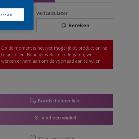
antal
Verfcalculator
ect All
Bereken
Op dit moment is het niet mogelijk dit product online
te bestellen. Houd de website in de gaten, we
werken er hard aan om de voorraad aan te vullen.
Boodschappenlijst
Vind een winkel
Voeg toe aan klus